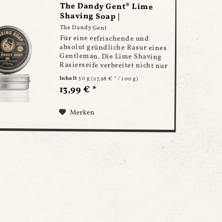
The Dandy Gent® Lime
Shaving Soap |
Rasierseife...
The Dandy Gent
Für eine erfrischende und
absolut gründliche Rasur eines
Gentleman. Die Lime Shaving
Rasierseife verbreitet nicht nur
einen absolut bombastischen
Inhalt
50 g
(27,98 € * / 100 g)
Duft in deinem Badezimmer,
13,99 € *
sondern trumpft auch durch
ihre Ergiebigkeit und...
Merken