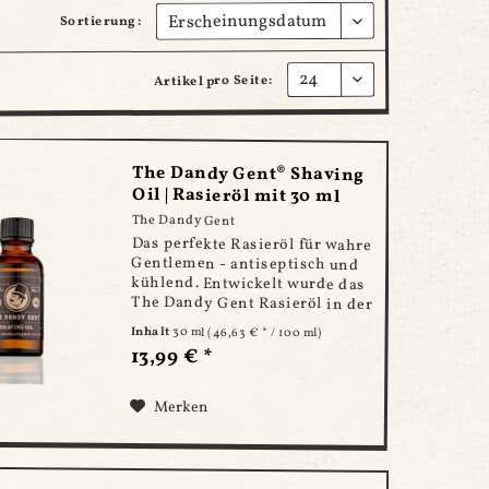
Sortierung:
Artikel pro Seite:
The Dandy Gent® Shaving
Oil | Rasieröl mit 30 ml
The Dandy Gent
Das perfekte Rasieröl für wahre
Gentlemen - antiseptisch und
kühlend. Entwickelt wurde das
The Dandy Gent Rasieröl in der
gleichnamigen
Inhalt
30 ml
(46,63 € * / 100 ml)
Traditionsschmiede in
13,99 € *
Großbritanien. Unter der Regie
des Meisterbarbiers Shane O
´Shaugnessy entstehen...
Merken