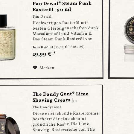
Pan Drwal® Steam Punk
Rasieröl | 90 ml
Pan Drwal
Hochwertiges Rasieröl mit
besten Gleiteigenschaften dank
Macadamiaöl und Vitamin E.
Das Steam Punk Rasieröl von
Pan Drwal ist bestens für eine
(22,21 € * / 100 ml)
90 ml
Inhalt
gründliche Rasur geeignet. Es
19,99 € *
befeuchtet die Haut und macht
das Barthaar weich, so dass
deine...
Merken
The Dandy Gent® Lime
Shaving Cream |...
The Dandy Gent
Diese erfrischende Rasiercreme
bescherrt dir eine absolut
gründliche Rasur. Die Lime
Shaving-Rasiercreme von The