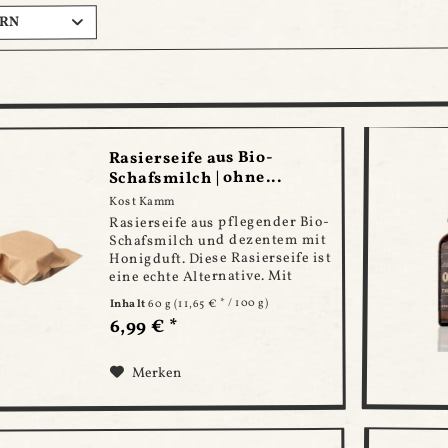
ERN
Rasierseife aus Bio-
Schafsmilch | ohne...
Kost Kamm
Rasierseife aus pflegender Bio-
Schafsmilch und dezentem mit
Honigduft. Diese Rasierseife ist
eine echte Alternative. Mit
hochwertiger Schafsmilch
(11,65 € * / 100 g)
60 g
Inhalt
pflegt sie deine Haut nach und
6,99 € *
während der Rasur besonders
effektiv. Auf Schadstoffe und...
Merken