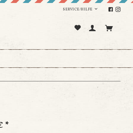
SERVICE/HILFE
€ *