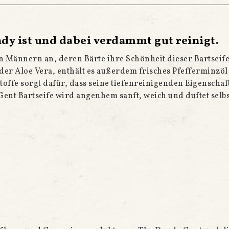
ndy ist und dabei verdammt gut reinigt.
en Männern an, deren Bärte ihre Schönheit dieser Bartsei
der Aloe Vera, enthält es außerdem frisches Pfefferminzöl
offe sorgt dafür, dass seine tiefenreinigenden Eigenschaf
nt Bartseife wird angenhem sanft, weich und duftet selb