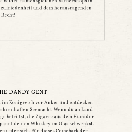
e beiden namensgleichen Barbershops in
enzufriedenheit und dem herausragenden
 Recht!
HE DANDY GENT
 im Königreich vor Anker und entdecken
 ehrenhaften Seemacht. Wenn du an Land
ge betrittst, die Zigarre aus dem Humidor
pannt deinen Whiskey im Glas schwenkst.
n unter sich. Für dieses Comeback der