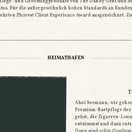
flege- und Groomingprodukte von The Dandy Gent und di
tatus. Für die außergewöhnlich hohen Standards an Kund
ehrten Phorest Client Experience Award ausgezeichnet. Zu
HEIMATHAFEN
T
Ahoi Seemann, wir gehen
Premium-Bartpflege der
gehst, die Zigarren-Loun
entnimmst und dazu ents
Dann sind echte Gentleme